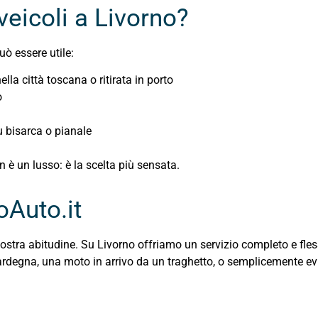
eicoli a Livorno?
uò essere utile:
la città toscana o ritirata in porto
o
su bisarca o pianale
on è un lusso: è la scelta più sensata.
oAuto.it
 nostra abitudine. Su Livorno offriamo un servizio completo e fles
degna, una moto in arrivo da un traghetto, o semplicemente evita