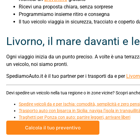
Ricevi una proposta chiara, senza sorprese
Programmiamo insieme ritiro e consegna
Il tuo veicolo viaggia in sicurezza, tracciato e coperto 
Livorno, il mare davanti e l
Ogni viaggio inizia da un punto preciso. A volte è una terraz
un veicolo, noi siamo pronti.
SpediamoAuto.it è il tuo partner per i trasporti da e per
Livor
Devi spedire un veicolo nella tua regione o in zone vicine? Scopri anche
Spedire veicoli da e per Ischia: comodità, semplicità e zero pensi
Trasporto auto con bisarca in Sicilia: naviga l’isola in tranquillit
Traghetti per Ponza con auto: partire leggeri, arrivare liberi
Calcola il tuo preventivo