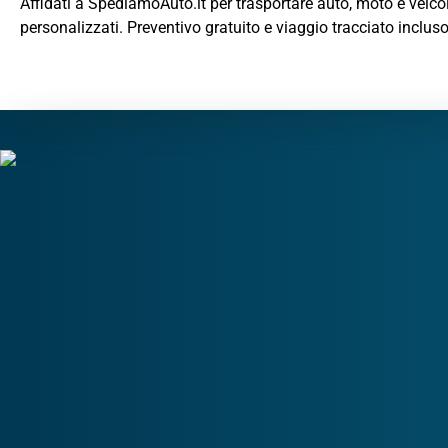
Affidati a SpediamoAuto.it per trasportare auto, moto e veicol
personalizzati. Preventivo gratuito e viaggio tracciato incluso