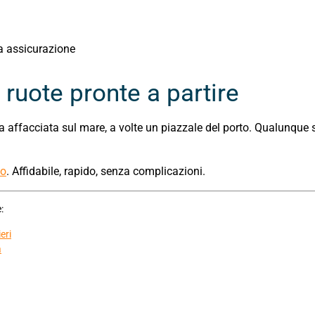
da assicurazione
e ruote pronte a partire
za affacciata sul mare, a volte un piazzale del porto. Qualunque 
no
. Affidabile, rapido, senza complicazioni.
:
eri
à