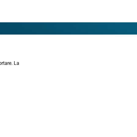
o
ortare. La